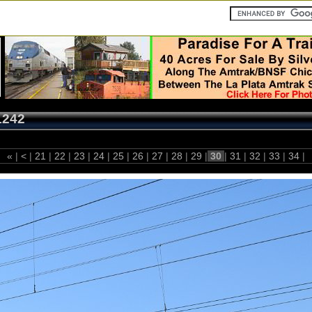
1242
«
|
<
|
21
|
22
|
23
|
24
|
25
|
26
|
27
|
28
|
29
|
30
|
31
|
32
|
33
|
34
|