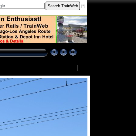
[
?
]