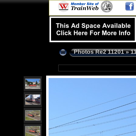
Photos Re2 11201
»
1