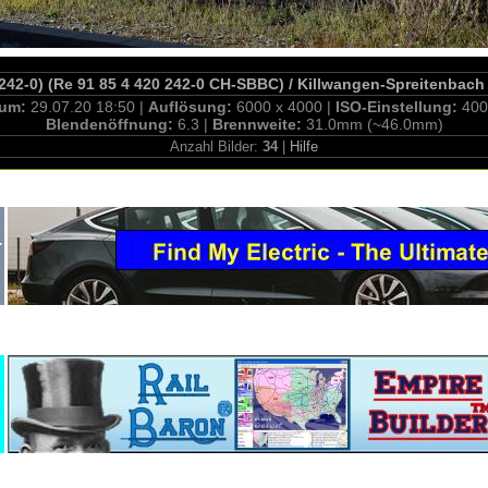
.242-0) (Re 91 85 4 420 242-0 CH-SBBC) / Killwangen-Spreitenbach
tum:
29.07.20 18:50 |
Auflösung:
6000 x 4000 |
ISO-Einstellung:
400
Blendenöffnung:
6.3 |
Brennweite:
31.0mm (~46.0mm)
Anzahl Bilder:
34
|
Hilfe