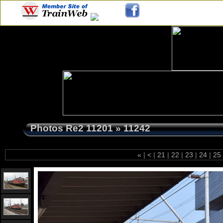
Photos Re2 11201
»
11242
«
|
<
|
21
|
22
|
23
|
24
|
25