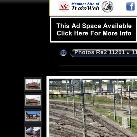
Photos Re2 11201
»
1