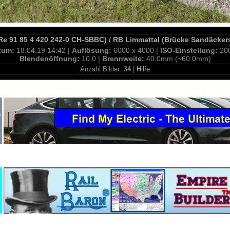
(Re 91 85 4 420 242-0 CH-SBBC) / RB Limmattal (Brücke Sandäckers
tum:
18.04.19 14:42 |
Auflösung:
6000 x 4000 |
ISO-Einstellung:
20
Blendenöffnung:
10.0 |
Brennweite:
40.0mm (~60.0mm)
Anzahl Bilder:
34
|
Hilfe