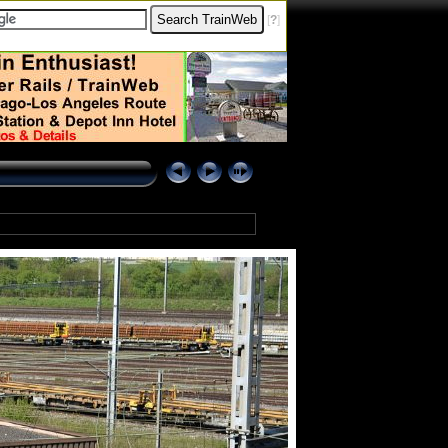
[
?
]