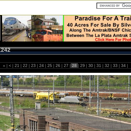
1242
«
|
<
|
21
|
22
|
23
|
24
|
25
|
26
|
27
|
28
|
29
|
30
|
31
|
32
|
33
|
34
|