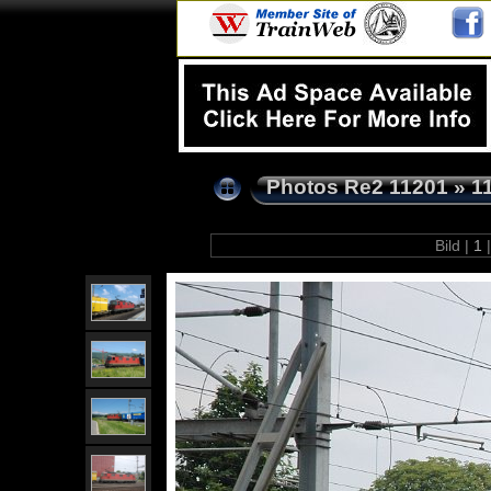
Photos Re2 11201
»
1
Bild |
1
|