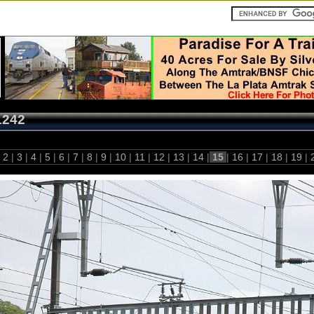
1242
2
|
3
|
4
|
5
|
6
|
7
|
8
|
9
|
10
|
11
|
12
|
13
|
14
|
15
|
16
|
17
|
18
|
19
|