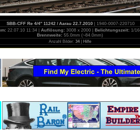
SBB-CFF Re 4/4'' 11242 / Aarau 22.7.2010
| 1940-0007-220710
um:
22.07.10 11:34 |
Auflösung:
3008 x 2000 |
Belichtungszeit:
1/16
Brennweite:
55.0mm (~84.0mm)
Anzahl Bilder:
34
|
Hilfe