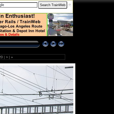
[
?
]
20
|
>
|
»