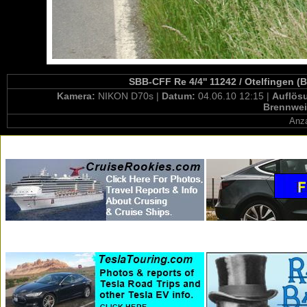
SBB-CFF Re 4/4'' 11242 / Otelfingen (
Kamera:
NIKON D70s |
Datum:
04.06.10 12:15 |
Auflös
Brennwei
Anza