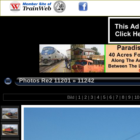
Photos Re2 11201
»
11242
Bild |
1
|
2
|
3
|
4
|
5
|
6
|
7
|
8
|
9
|
1