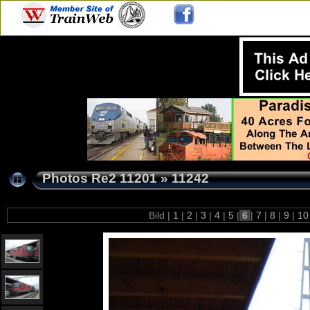
Photos Re2 11201
»
11242
Bild |
1
|
2
|
3
|
4
|
5
|
6
|
7
|
8
|
9
|
1