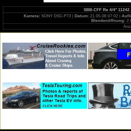
SBB-CFF Re 4/4'' 11242 
Kamera:
SONY DSC-P73 |
Datum:
21.05.08 07:02 |
Auf
Blendenöffnung:
2.
Anza