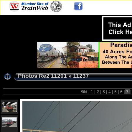
Photos Re2 11201
»
11237
Bild |
1
|
2
|
3
|
4
|
5
|
6
|
7
|