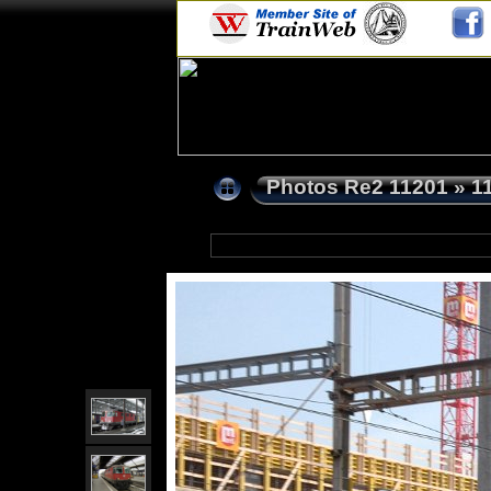
Photos Re2 11201
»
1