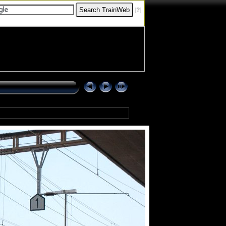
[
?
]