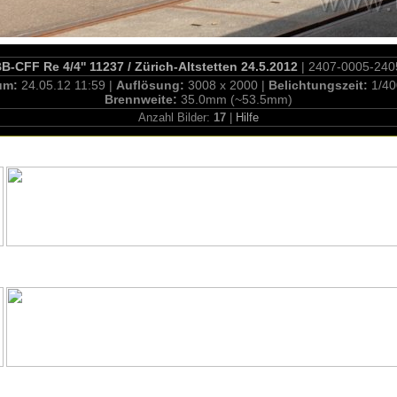
B-CFF Re 4/4'' 11237 / Zürich-Altstetten 24.5.2012
| 2407-0005-240
um:
24.05.12 11:59 |
Auflösung:
3008 x 2000 |
Belichtungszeit:
1/40
Brennweite:
35.0mm (~53.5mm)
Anzahl Bilder:
17
|
Hilfe