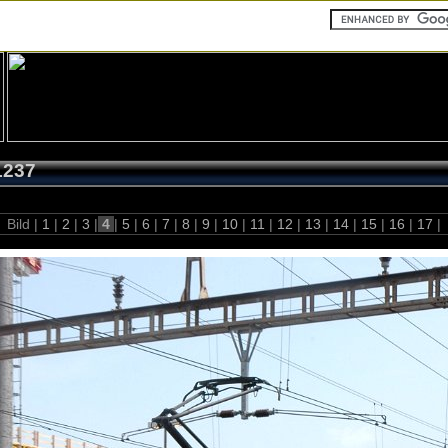
1237
Bild |
1
|
2
|
3
|
4
|
5
|
6
|
7
|
8
|
9
|
10
|
11
|
12
|
13
|
14
|
15
|
16
|
17
|