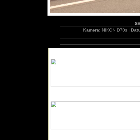
SB
Kamera:
NIKON D70s |
Dat