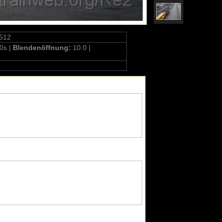
512
0s |
Blendenöffnung:
10.0 |