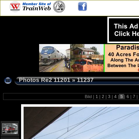
Photos Re2 11201
»
11237
Bild |
1
|
2
|
3
|
4
|
5
|
6
|
7
|