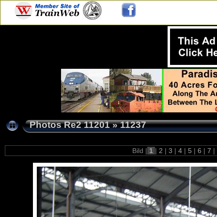
Photos Re2 11201
»
11237
Bild |
1
|
2
|
3
|
4
|
5
|
6
|
7
|