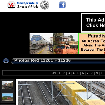
Photos Re2 11201
»
11236
Bild |
1
|
2
|
3
|
4
|
5
|
6
|
7
|
8
|
9
|
1