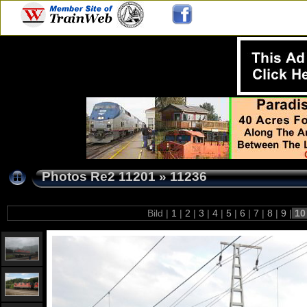
Photos Re2 11201
»
11236
Bild |
1
|
2
|
3
|
4
|
5
|
6
|
7
|
8
|
9
|
1