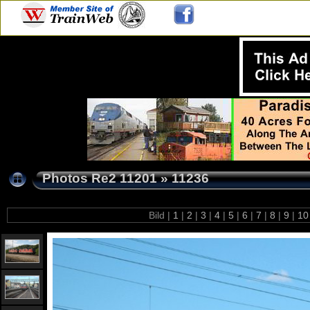
Photos Re2 11201
»
11236
Bild |
1
|
2
|
3
|
4
|
5
|
6
|
7
|
8
|
9
|
1