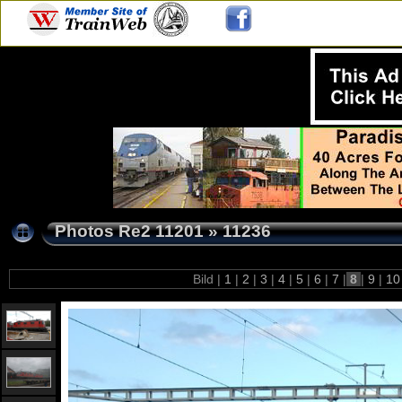
Photos Re2 11201
»
11236
Bild |
1
|
2
|
3
|
4
|
5
|
6
|
7
|
8
|
9
|
1