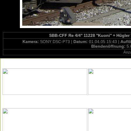
SBB-CFF Re 4/4'' 11228 ''Kuoni'' + Hügle
Kamera:
SONY DSC-P73 |
Datum:
01.04.05 15:43 |
Aufl
Blendenöffnung:
5.
Anza