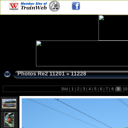
Photos Re2 11201
»
11228
Bild |
1
|
2
|
3
|
4
|
5
|
6
|
7
|
8
|
9
|
1