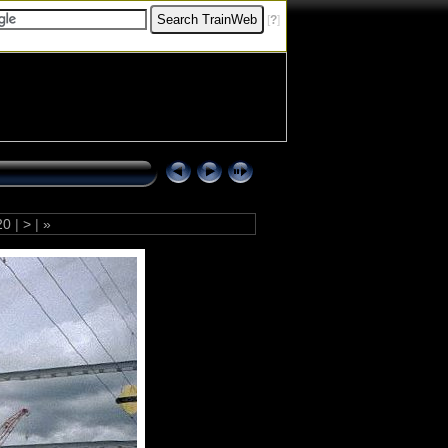
[
?
]
20
|
>
|
»