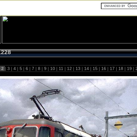
1228
2
|
3
|
4
|
5
|
6
|
7
|
8
|
9
|
10
|
11
|
12
|
13
|
14
|
15
|
16
|
17
|
18
|
19
|