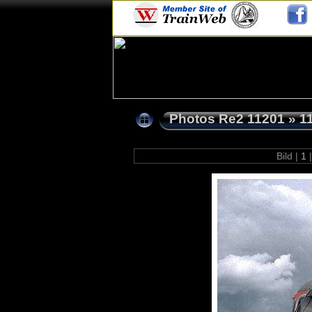
Photos Re2 11201
»
1
Bild |
1
|