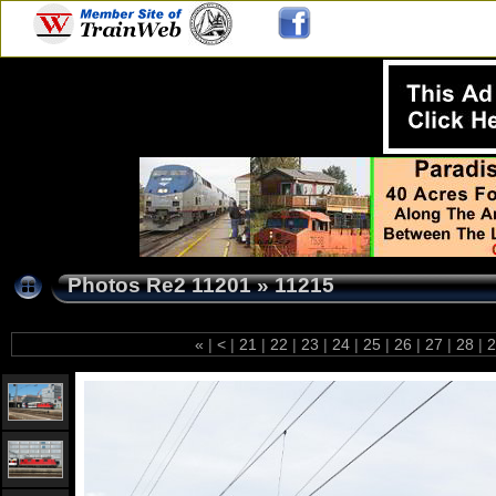
Photos Re2 11201
»
11215
«
|
<
|
21
|
22
|
23
|
24
|
25
|
26
|
27
|
28
|
2