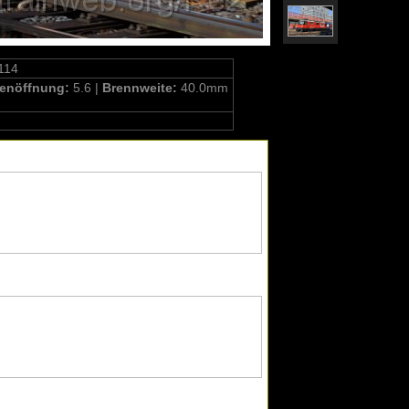
114
enöffnung:
5.6 |
Brennweite:
40.0mm