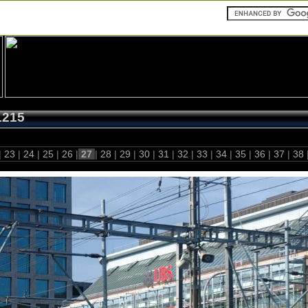
1215
|
23
|
24
|
25
|
26
|
27
|
28
|
29
|
30
|
31
|
32
|
33
|
34
|
35
|
36
|
37
|
38