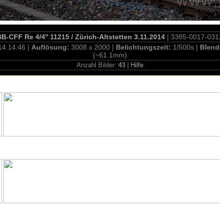
B-CFF Re 4/4'' 11215 / Zürich-Altstetten 3.11.2014
| 3385-0017-031
14 14:46 |
Auflösung:
3008 x 2000 |
Belichtungszeit:
1/500s |
Blend
(~61.1mm)
Anzahl Bilder:
43
|
Hilfe