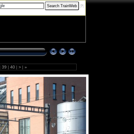
[
?
]
|
39
|
40
|
>
|
»