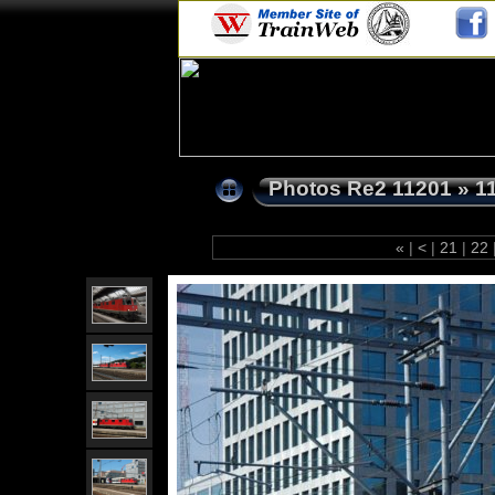
Photos Re2 11201
»
1
«
|
<
|
21
|
22