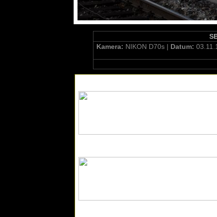
SB
Kamera:
NIKON D70s |
Datum:
03.11.