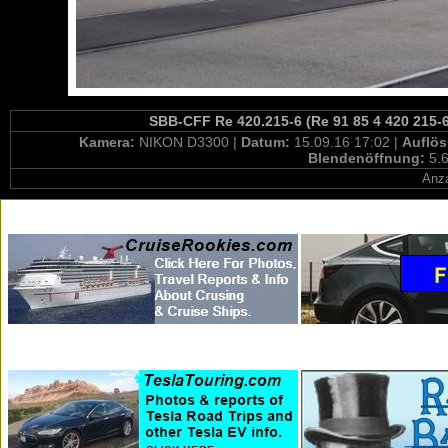
SBB-CFF Re 420.215-6 (Re 91 85 4 420 215-6
Kamera:
NIKON D3300 |
Datum:
15.09.16 17:02 |
Auflö
Blendenöffnung:
5.6
Anza