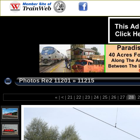
Photos Re2 11201
»
11215
«
|
<
|
21
|
22
|
23
|
24
|
25
|
26
|
27
|
28
|
2