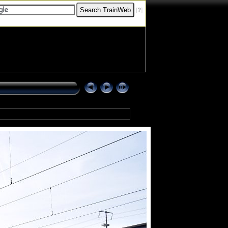
[
?
]