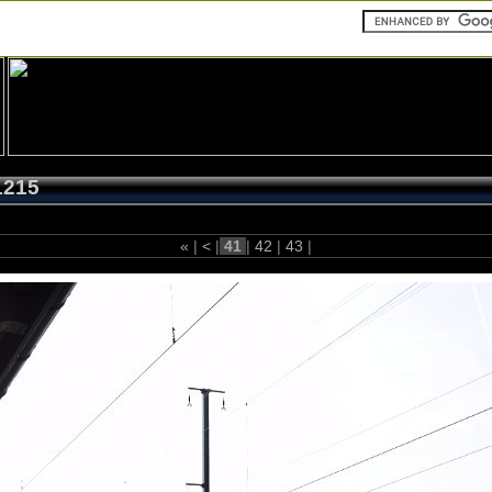
1215
«
|
<
|
41
|
42
|
43
|