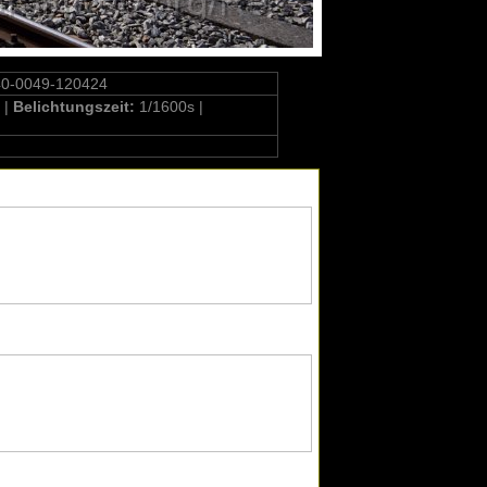
40-0049-120424
 |
Belichtungszeit:
1/1600s |