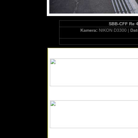
SBB-CFF Re 42
Kamera:
NIKON D3300 |
Da