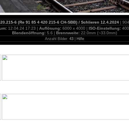
0.215-6 (Re 91 85 4 420 215-6 CH-SBB) / Schlieren 12.4.2024
| 90
tum:
12.04.24 17:23 |
Auflösung:
6000 x 4000 |
ISO-Einstellung:
400
Blendenöffnung:
5.6 |
Brennweite:
22.0mm (~33.0mm)
Anzahl Bilder:
43
|
Hilfe