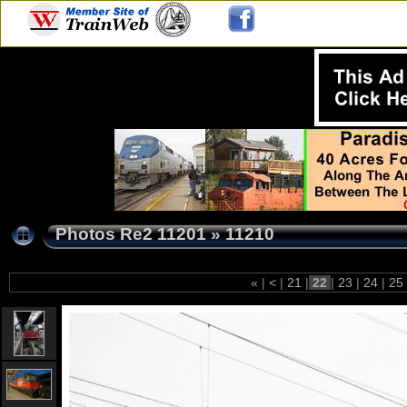
Photos Re2 11201
»
11210
«
|
<
|
21
|
22
|
23
|
24
|
25