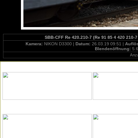
SBB-CFF Re 420.210-7 (Re 91 85 4 420 210-7 
Kamera:
NIKON D3300 |
Datum:
26.03.19 09:51 |
Auflö
Blendenöffnung:
5.6
Anza