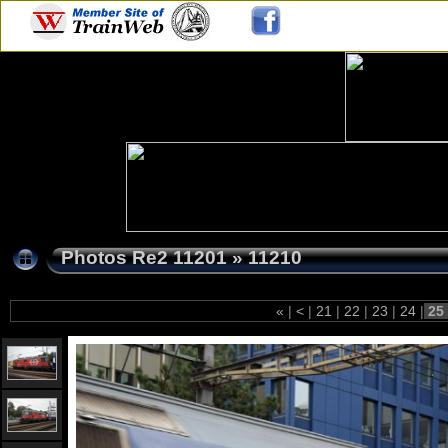
Photos Re2 11201
»
11210
«
|
<
|
21
|
22
|
23
|
24
|
25