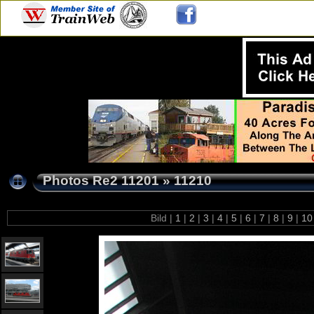
Photos Re2 11201
»
11210
Bild |
1
|
2
|
3
|
4
|
5
|
6
|
7
|
8
|
9
|
1