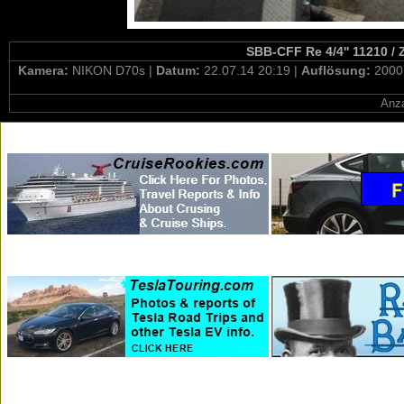
SBB-CFF Re 4/4'' 11210 / 
Kamera:
NIKON D70s |
Datum:
22.07.14 20:19 |
Auflösung:
2000
Anza