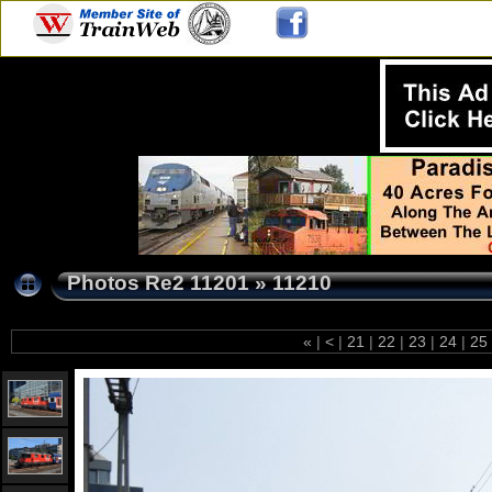
Photos Re2 11201
»
11210
«
|
<
|
21
|
22
|
23
|
24
|
25