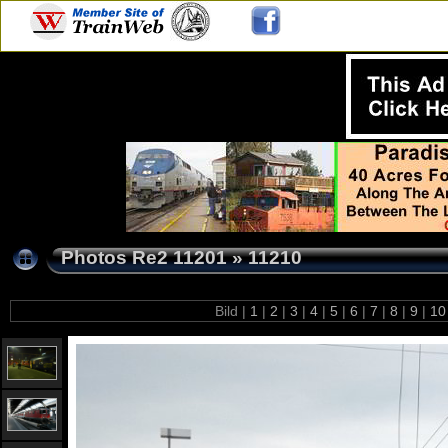
Photos Re2 11201
»
11210
Bild |
1
|
2
|
3
|
4
|
5
|
6
|
7
|
8
|
9
|
1