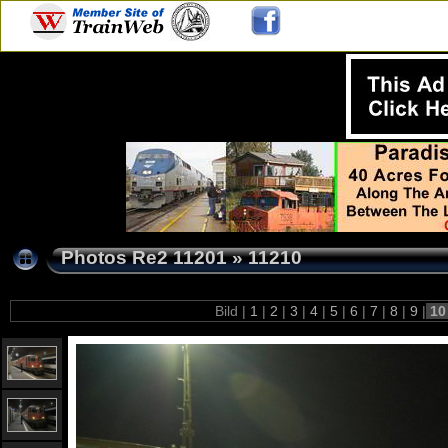
Photos Re2 11201
»
11210
Bild |
1
|
2
|
3
|
4
|
5
|
6
|
7
|
8
|
9
|
1