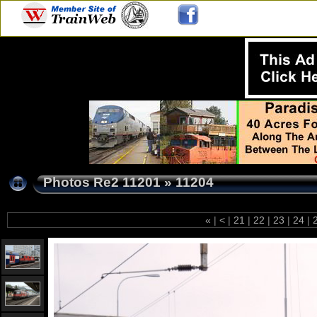
Photos Re2 11201
»
11204
«
|
<
|
21
|
22
|
23
|
24
|