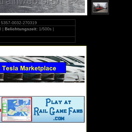
 5357-0032-270319
0 |
Belichtungszeit:
1/500s |