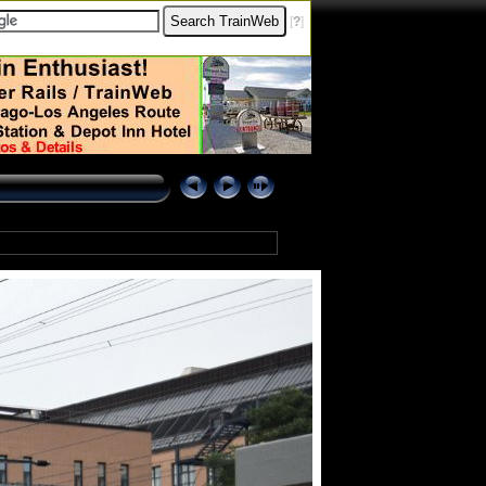
[
?
]