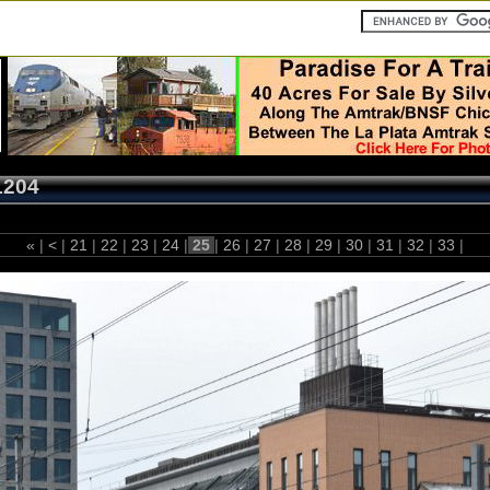
1204
«
|
<
|
21
|
22
|
23
|
24
|
25
|
26
|
27
|
28
|
29
|
30
|
31
|
32
|
33
|