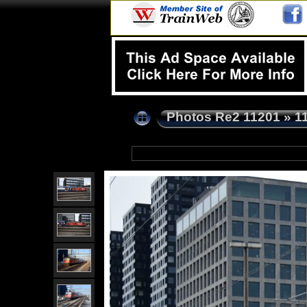
Photos Re2 11201
»
1