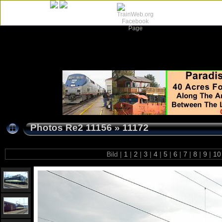
Photos Re2 11156
»
11172
Bild |
1
|
2
|
3
|
4
|
5
|
6
|
7
|
8
|
9
|
1