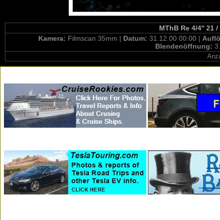
MThB Re 4/4'' 21 /
Kamera:
Filmscan 35mm |
Datum:
31.12.00 00:00 |
Aufl
Blendenöffnung:
3
Anza