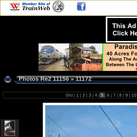
Photos Re2 11156
»
11172
Bild |
1
|
2
|
3
|
4
|
5
|
6
|
7
|
8
|
9
|
1