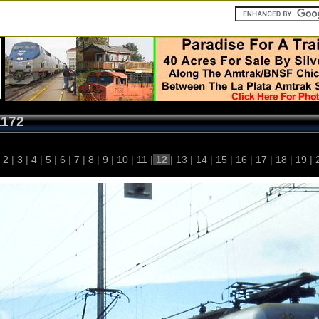
1172
2
|
3
|
4
|
5
|
6
|
7
|
8
|
9
|
10
|
11
|
12
|
13
|
14
|
15
|
16
|
17
|
18
|
19
|