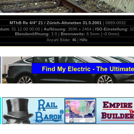
MThB Re 4/4'' 21 / Zürich-Altstetten 31.5.2001
| 0889-0032
atum:
31.12.00 00:00 |
Auflösung:
3696 x 2464 |
ISO-Einstellung:
10
Blendenöffnung:
3.0 |
Brennweite:
6.5mm (~0.0mm)
Anzahl Bilder:
46
|
Hilfe