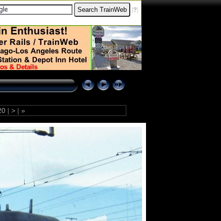
[
?
]
20
|
>
|
»