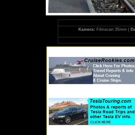
Kamera:
Filmscan 35mm |
D