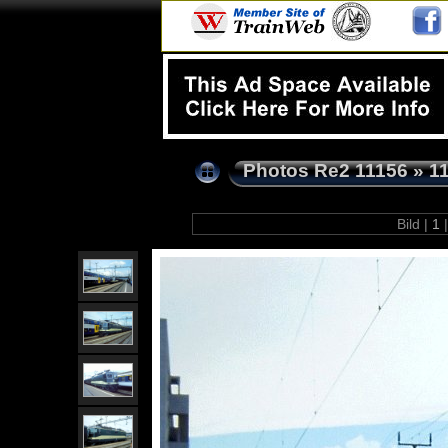
Photos Re2 11156
»
1
Bild |
1
|