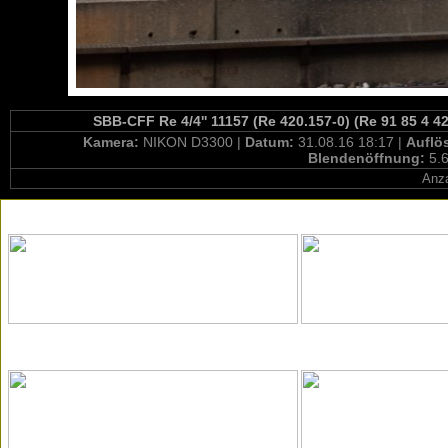
SBB-CFF Re 4/4'' 11157 (Re 420.157-0) (Re 91 85 4 4
Kamera:
NIKON D3300 |
Datum:
31.08.16 18:17 |
Auflö
Blendenöffnung:
5.6
Anza