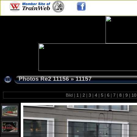
Photos Re2 11156
»
11157
Bild |
1
|
2
|
3
|
4
|
5
|
6
|
7
|
8
|
9
|
1