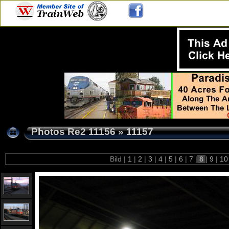
Photos Re2 11156
»
11157
Bild |
1
|
2
|
3
|
4
|
5
|
6
|
7
|
8
|
9
|
1