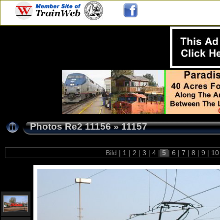
Photos Re2 11156
»
11157
Bild |
1
|
2
|
3
|
4
|
5
|
6
|
7
|
8
|
9
|
1