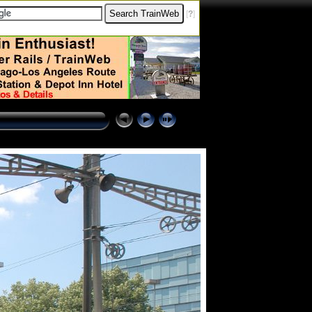
[
?
]