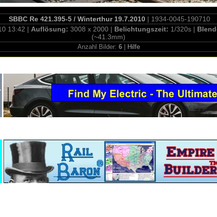
SBBC Re 421.395-5 / Winterthur 19.7.2010
| 1934-0045-190710
10 13:42 |
Auflösung:
3008 x 2000 |
Belichtungszeit:
1/320s |
Blend
(~41.3mm)
Anzahl Bilder:
6
|
Hilfe