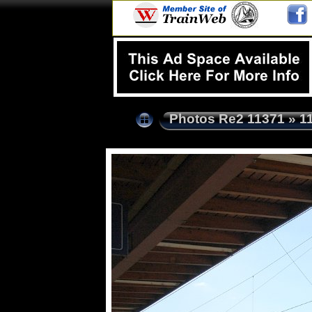
Photos Re2 11371
»
1