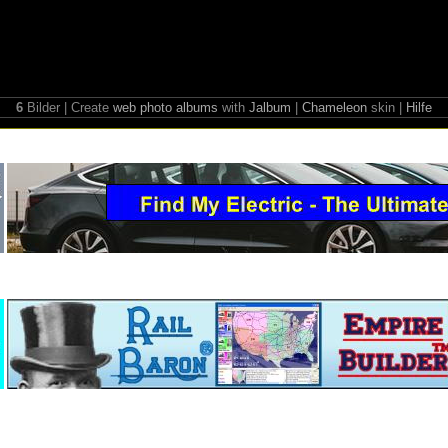
6
Bilder | Create
web photo albums
with
Jalbum
|
Chameleon
skin |
Hilfe