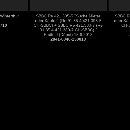
Winterthur
SBBC Re 421.395-5 ''Suche Mieter
SBBC Re
oder Käufer'' (Re 91 85 4 421 395-5
oder Käu
0710
CH-SBBC) + SBBC Re 421.380-7 (Re
CH-S
91 85 4 421 380-7 CH-SBBC) /
Erstfeld (Dépot) 15.6.2013
2841-0040-150613