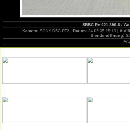
SBBC Re 421.390-6 / Wal
Kamera:
SONY DSC-P73 |
Datum:
24.05.05 15:13 |
Aufl
Blendenöffnung:
6.
Anz