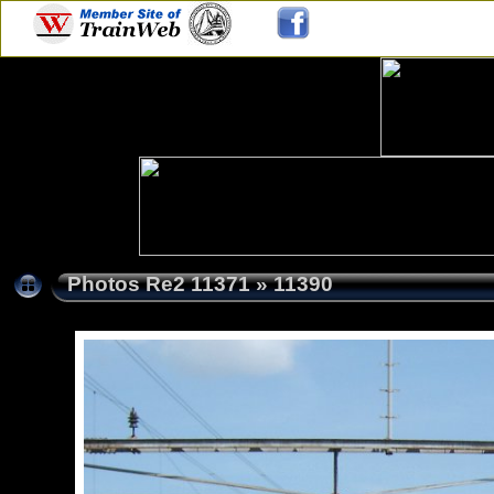
Photos Re2 11371
»
11390