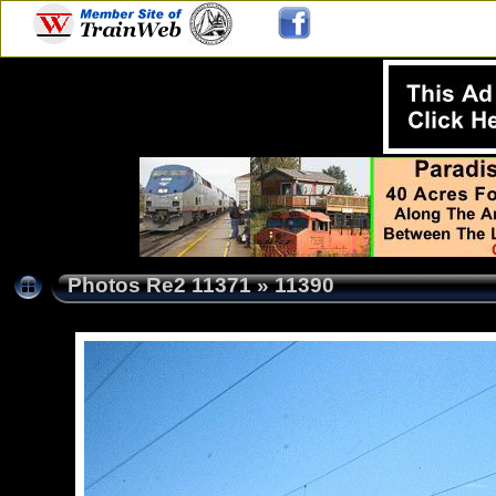
Photos Re2 11371
»
11390