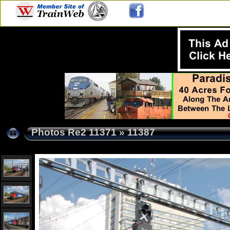
Photos Re2 11371
»
11387