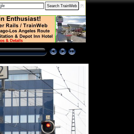
[
?
]