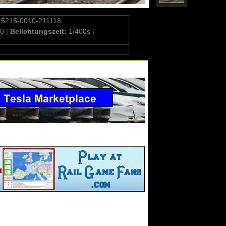
 5215-0010-211118
0 |
Belichtungszeit:
1/400s |