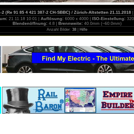
2 (Re 91 85 4 421 387-2 CH-SBBC) / Zürich-Altstetten 21.11.2018
|
tum:
21.11.18 10:01 |
Auflösung:
6000 x 4000 |
ISO-Einstellung:
320
Blendenöffnung:
4.8 |
Brennweite:
40.0mm (~60.0mm)
Anzahl Bilder:
38
|
Hilfe