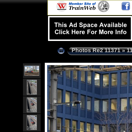
Photos Re2 11371
»
1