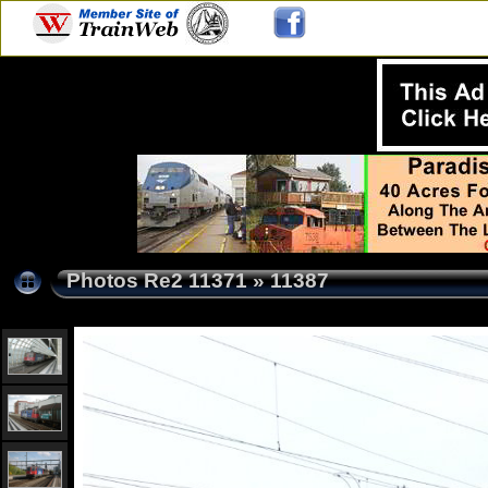
Photos Re2 11371
»
11387