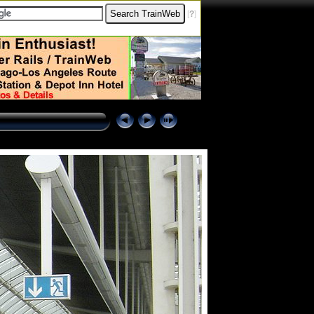
[
?
]