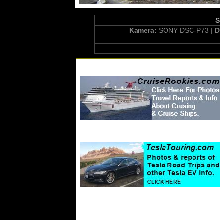
S
Kamera:
SONY DSC-P73 |
D