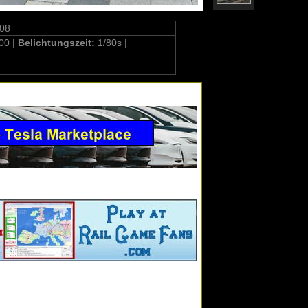
08
00 |
Belichtungszeit:
1/80s |