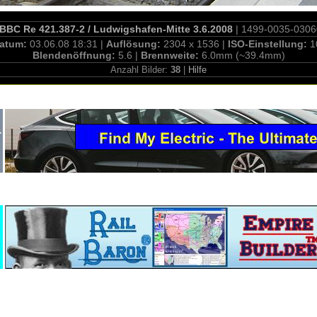
BBC Re 421.387-2 / Ludwigshafen-Mitte 3.6.2008
| 1499-0035-0306
atum:
03.06.08 18:31 |
Auflösung:
2304 x 1536 |
ISO-Einstellung:
1
Blendenöffnung:
5.6 |
Brennweite:
6.0mm (~39.4mm)
Anzahl Bilder:
38
|
Hilfe