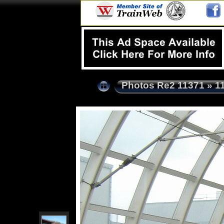
Photos Re2 11371
»
1