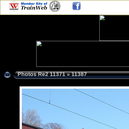
Photos Re2 11371
»
11387