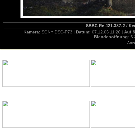
SBBC Re 421.387-2 / Ke
Kamera:
SONY DSC-P73 |
Datum:
07.12.06 11:20 |
Aufl
Blendenöffnung:
6.
Anza