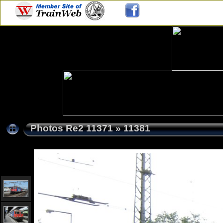
Photos Re2 11371
»
11381