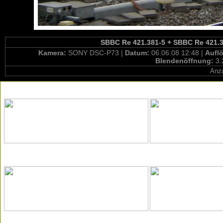
SBBC Re 421.381-5 + SBBC Re 421.3
Kamera:
SONY DSC-P73 |
Datum:
06.06.08 12:48 |
Aufl
Blendenöffnung:
3.
Anza