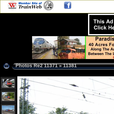
Photos Re2 11371
»
11381