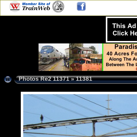
Photos Re2 11371
»
11381