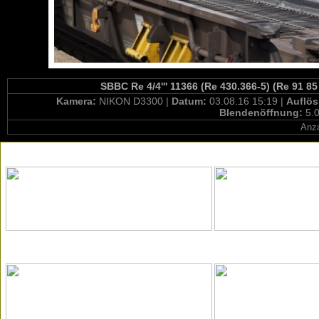
SBBC Re 4/4''' 11366 (Re 430.366-5) (Re 91 8
Kamera:
NIKON D3300 |
Datum:
03.08.16 15:19 |
Auflö
Blendenöffnung:
5.0
Anza