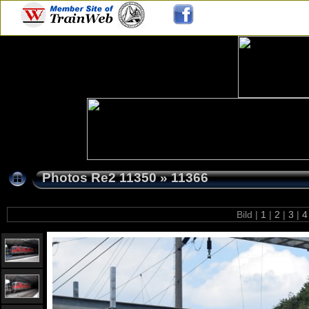
Photos Re2 11350
»
11366
Bild |
1
|
2
|
3
|