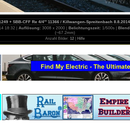
1249 + SBB-CFF Re 4/4''' 11366 / Killwangen-Spreitenbach 8.8.2014
14 18:32 |
Auflösung:
3008 x 2000 |
Belichtungszeit:
1/500s |
Blend
(~67.2mm)
Anzahl Bilder:
12
|
Hilfe