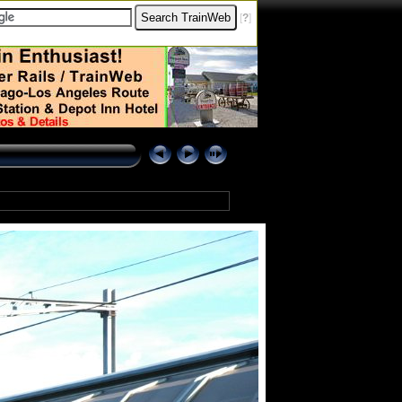
[
?
]