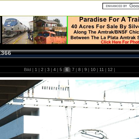
1366
Bild |
1
|
2
|
3
|
4
|
5
|
6
|
7
|
8
|
9
|
10
|
11
|
12
|