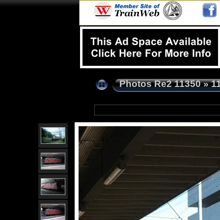
Photos Re2 11350
»
1