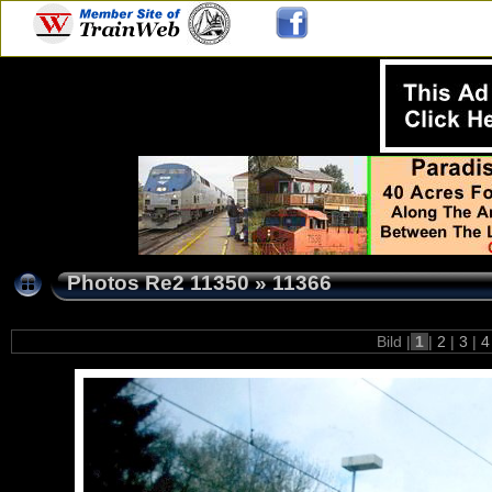
Photos Re2 11350
»
11366
Bild |
1
|
2
|
3
|